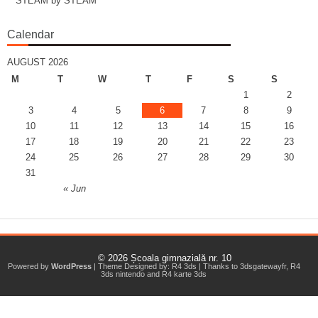
STEAM by STEAM
Calendar
AUGUST 2026
M
T
W
T
F
S
S
1
2
3
4
5
6
7
8
9
10
11
12
13
14
15
16
17
18
19
20
21
22
23
24
25
26
27
28
29
30
31
« Jun
© 2026
Școala gimnazială nr. 10
Powered by
WordPress
| Theme Designed by:
R4 3ds
| Thanks to
3dsgatewayfr
,
R4
3ds nintendo
and
R4 karte 3ds