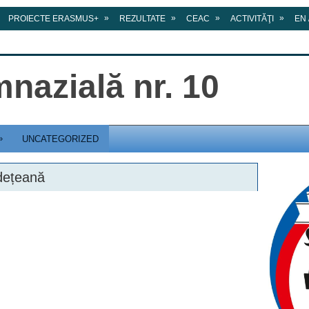
»
»
»
»
PROIECTE ERASMUS+
REZULTATE
CEAC
ACTIVITĂŢI
EN 
nazială nr. 10
»
UNCATEGORIZED
dețeană