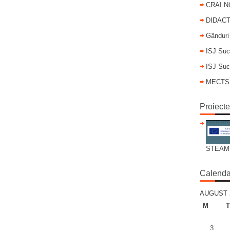
CRAI 
DIDACT
Gânduri
ISJ Suc
ISJ Suc
MECTS
Proiect
STEAM
Calenda
AUGUST 
M
T
3