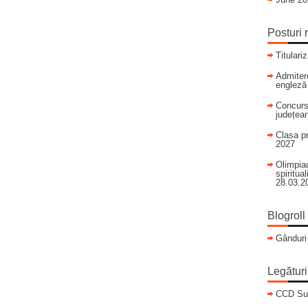
Posturi 
Titulari
Admitere
engleză
Concurs
județean
Clasa pr
2027
Olimpiad
spiritua
28.03.2
Blogroll
Gânduri
Legături
CCD Su