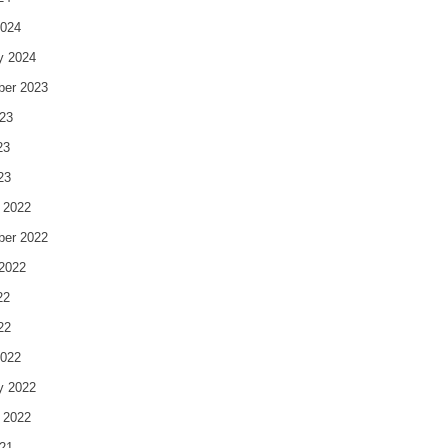
2024
y 2024
ber 2023
23
23
23
 2022
ber 2022
2022
22
22
2022
y 2022
 2022
21