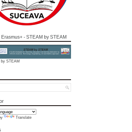
e Erasmus+ - STEAM by STEAM
 by STEAM
or
by
Translate
s