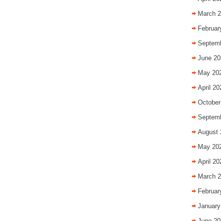
March 
Februar
Septem
June 20
May 20
April 20
October
Septem
August 
May 20
April 20
March 
Februar
January
June 20