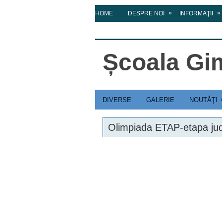
»
»
HOME
DESPRE NOI
INFORMAŢII
CONTACT
Școala Gim
DIVERSE
GALERIE
NOUTĂŢI
Olimpiada ETAP-etapa ju