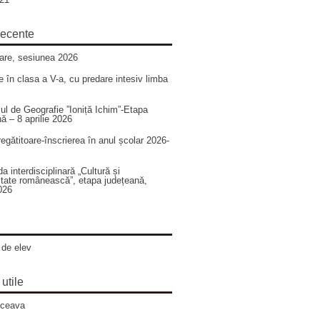
recente
zare, sesiunea 2026
 în clasa a V-a, cu predare intesiv limba
ul de Geografie ”Ioniță Ichim”-Etapa
ă – 8 aprilie 2026
egătitoare-înscrierea în anul școlar 2026-
a interdisciplinară „Cultură și
litate românească”, etapa județeană,
026
 de elev
 utile
ceava