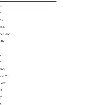
26
26
26
2026
ber 2025
2025
25
25
25
2025
y 2025
 2025
24
24
24