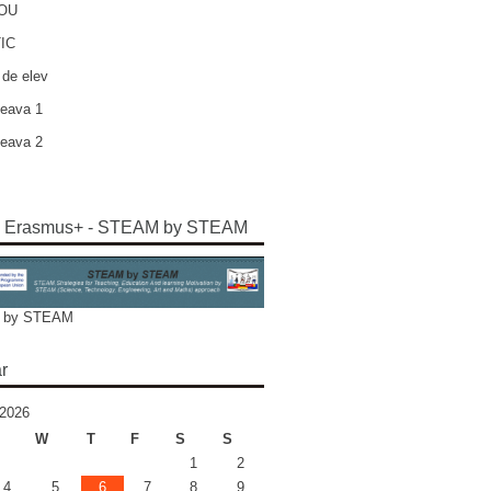
NOU
IC
 de elev
eava 1
eava 2
e Erasmus+ - STEAM by STEAM
 by STEAM
r
2026
W
T
F
S
S
1
2
4
5
6
7
8
9