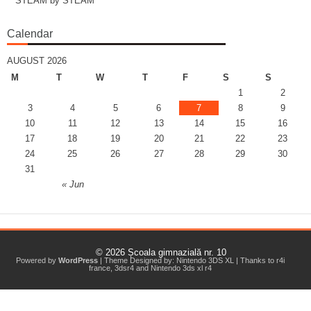
STEAM by STEAM
Calendar
AUGUST 2026
M
T
W
T
F
S
S
1
2
3
4
5
6
7
8
9
10
11
12
13
14
15
16
17
18
19
20
21
22
23
24
25
26
27
28
29
30
31
« Jun
© 2026
Școala gimnazială nr. 10
Powered by
WordPress
| Theme Designed by:
Nintendo 3DS XL
| Thanks to
r4i
france
,
3dsr4
and
Nintendo 3ds xl r4