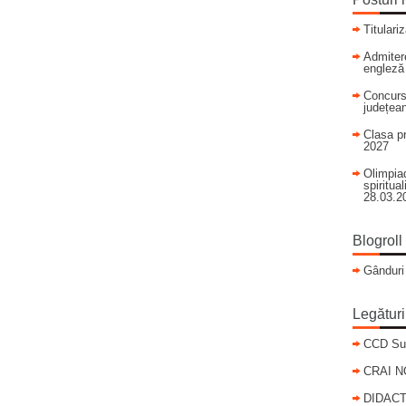
Titulari
Admitere
engleză
Concurs
județean
Clasa pr
2027
Olimpiad
spiritua
28.03.2
Blogroll
Gânduri
Legături
CCD Su
CRAI 
DIDACT