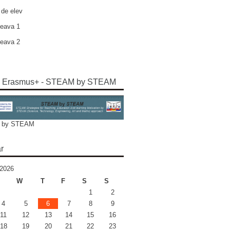
 de elev
eava 1
eava 2
e Erasmus+ - STEAM by STEAM
 by STEAM
r
2026
W
T
F
S
S
1
2
4
5
6
7
8
9
11
12
13
14
15
16
18
19
20
21
22
23