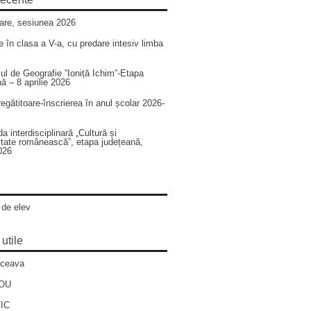
zare, sesiunea 2026
 în clasa a V-a, cu predare intesiv limba
ul de Geografie ”Ioniță Ichim”-Etapa
ă – 8 aprilie 2026
egătitoare-înscrierea în anul școlar 2026-
a interdisciplinară „Cultură și
litate românească”, etapa județeană,
026
 de elev
 utile
ceava
NOU
IC