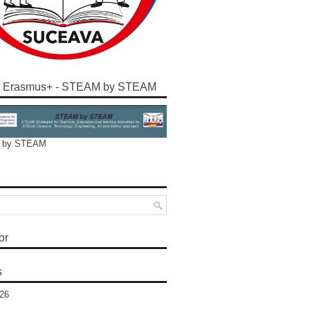
e Erasmus+ - STEAM by STEAM
 by STEAM
or
s
26