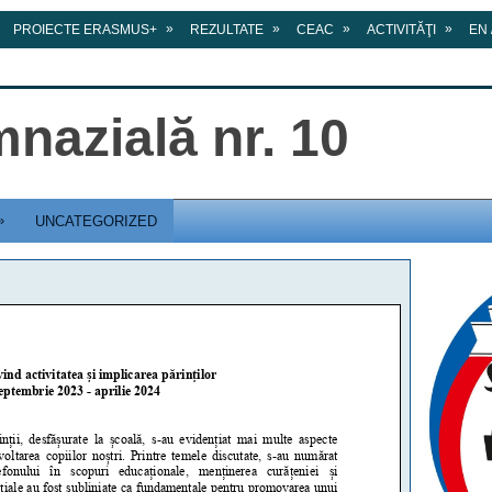
»
»
»
»
PROIECTE ERASMUS+
REZULTATE
CEAC
ACTIVITĂŢI
EN 
nazială nr. 10
»
UNCATEGORIZED