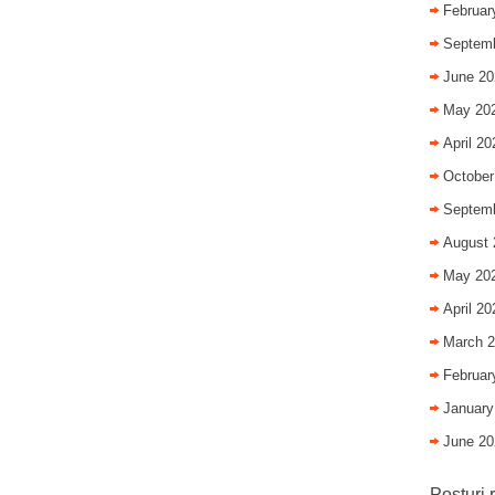
Februar
Septem
June 20
May 20
April 20
October
Septem
August 
May 20
April 20
March 
Februar
January
June 20
Posturi 