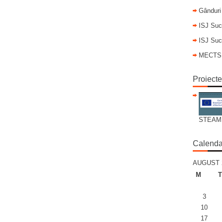
Gânduri
ISJ Suc
ISJ Suc
MECTS
Proiect
STEAM
Calenda
AUGUST 
M
T
3
10
17