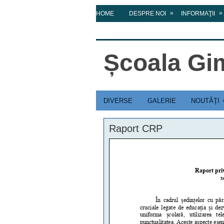
»
»
HOME
DESPRE NOI
INFORMAŢII
CONTACT
Școala Gim
DIVERSE
GALERIE
NOUTĂŢI
Raport CRP