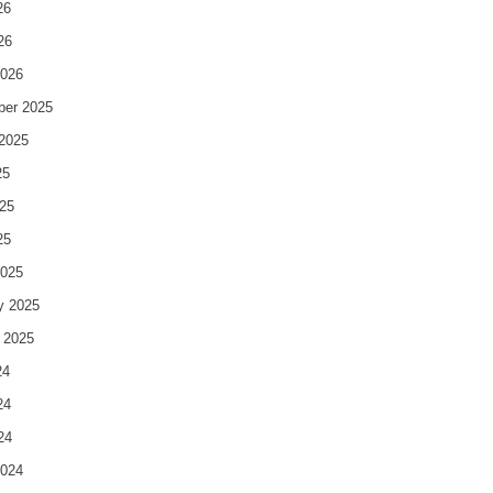
26
26
2026
ber 2025
2025
25
25
25
2025
y 2025
 2025
24
24
24
2024