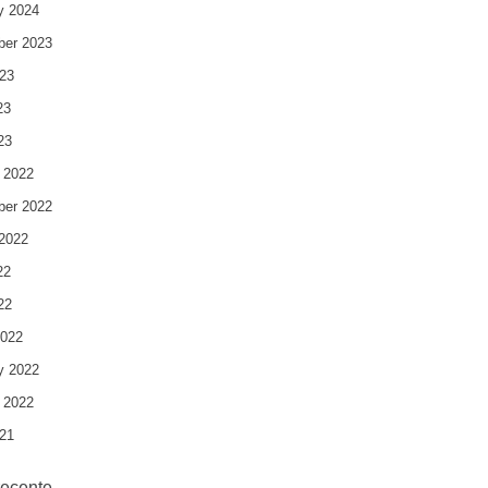
y 2024
ber 2023
23
23
23
 2022
ber 2022
2022
22
22
2022
y 2022
 2022
21
recente