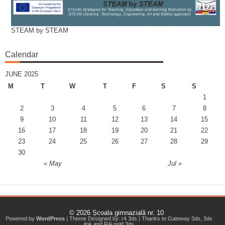
STEAM by STEAM
Calendar
JUNE 2025
M
T
W
T
F
S
S
1
2
3
4
5
6
7
8
9
10
11
12
13
14
15
16
17
18
19
20
21
22
23
24
25
26
27
28
29
30
« May
Jul »
© 2026
Școala gimnazială nr. 10
Powered by
WordPress
| Theme Designed by:
r4 3ds
| Thanks to
Gateway 3ds
,
3ds
link
and
R4i gold 3ds